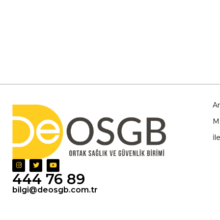
A
Mo
İl
444 76 89
bilgi@deosgb.com.tr