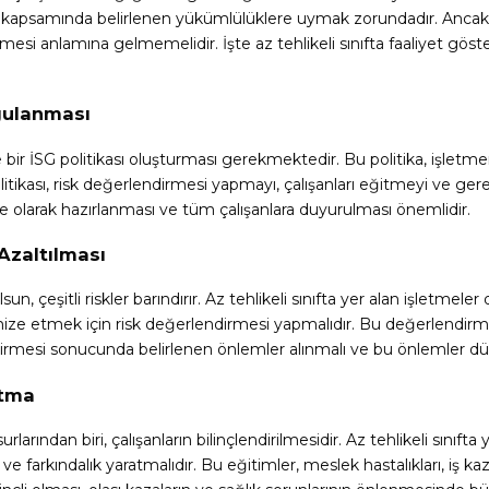
nun kapsamında belirlenen yükümlülüklere uymak zorundadır. Ancak, 
ilmesi anlamına gelmemelidir. İşte az tehlikeli sınıfta faaliyet g
ygulanması
kle bir İSG politikası oluşturması gerekmektedir. Bu politika, işletm
kası, risk değerlendirmesi yapmayı, çalışanları eğitmeyi ve gerekl
lge olarak hazırlanması ve tüm çalışanlara duyurulması önemlidir.
 Azaltılması
n, çeşitli riskler barındırır. Az tehlikeli sınıfta yer alan işletmeler
nimize etmek için risk değerlendirmesi yapmalıdır. Bu değerlendirme, 
irmesi sonucunda belirlenen önlemler alınmalı ve bu önlemler düz
atma
an biri, çalışanların bilinçlendirilmesidir. Az tehlikeli sınıfta yer
 farkındalık yaratmalıdır. Bu eğitimler, meslek hastalıkları, iş kaza