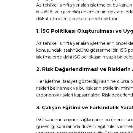
Az tehlikeli sınıfta yer alan işletmeler, bu ka
iş sağlığı ve güvenliği önlemlerinin göz ardı ed
dikkat etmeleri gereken temel noktalar:
1. İSG Politikası Oluşturulması ve U
Az tehlikeli sınıfta yer alan işletmelerin önceli
konusundaki taahhüdünü göstermelidir. İSG politi
işletmelerde dahi İSG politikasının yazılı bir be
2. Risk Değerlendirmesi ve Risklerin
Her işletme, faaliyet gösterdiği alan ne olursa olsu
riskleri belirlemek ve bu risklerin etkilerini mi
ergonomik riskleri kapsamalıdır. Risk değerlend
3. Çalışan Eğitimi ve Farkındalık Yar
İSG kanununa uyum sağlamanın en önemli unsurlarınd
güvenliği konularında düzenli eğitimler vermeli ve