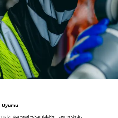
na Uyumu
miş bir dizi yasal yükümlülükleri içermektedir.