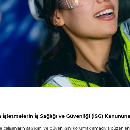
n İşletmelerin İş Sağlığı ve Güvenliği (İSG) Kanunu
nde çalışanların sağlığını ve güvenliğini korumak amacıyla düzenlen