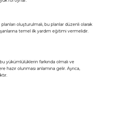
üyük rol oynar.
planları oluşturulmalı, bu planlar düzenli olarak
ışanlarına temel ilk yardım eğitimi vermelidir.
, bu yükümlülüklerin farkında olmalı ve
re hazır olunması anlamına gelir. Ayrıca,
tır.