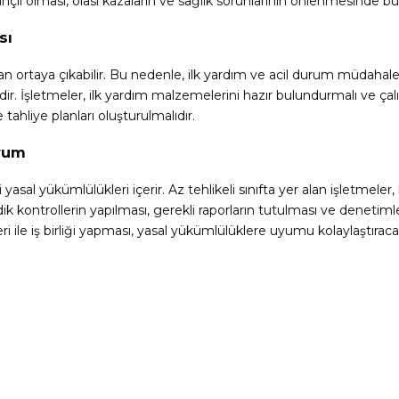
linçli olması, olası kazaların ve sağlık sorunlarının önlenmesinde b
sı
an ortaya çıkabilir. Bu nedenle, ilk yardım ve acil durum müdahale 
dir. İşletmeler, ilk yardım malzemelerini hazır bulundurmalı ve çal
tahliye planları oluşturulmalıdır.
Uyum
asal yükümlülükleri içerir. Az tehlikeli sınıfta yer alan işletmeler
 kontrollerin yapılması, gerekli raporların tutulması ve denetimle
ri ile iş birliği yapması, yasal yükümlülüklere uyumu kolaylaştıracak