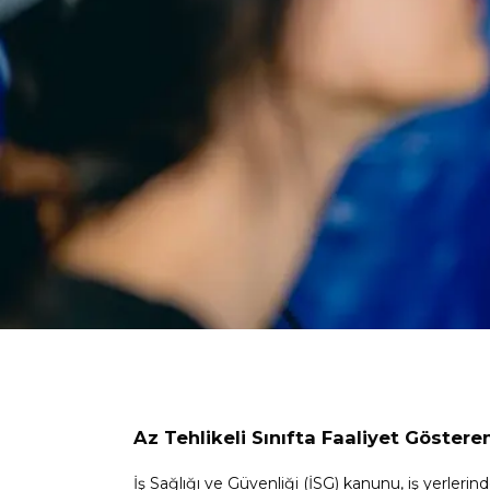
Az Tehlikeli Sınıfta Faaliyet Göstere
İş Sağlığı ve Güvenliği (İSG) kanunu, iş yerleri